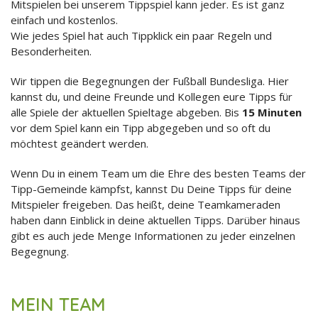
Mitspielen bei unserem Tippspiel kann jeder. Es ist ganz
einfach und kostenlos.
Wie jedes Spiel hat auch Tippklick ein paar Regeln und
Besonderheiten.
Wir tippen die Begegnungen der Fußball Bundesliga. Hier
kannst du, und deine Freunde und Kollegen eure Tipps für
alle Spiele der aktuellen Spieltage abgeben. Bis
15 Minuten
vor dem Spiel kann ein Tipp abgegeben und so oft du
möchtest geändert werden.
Wenn Du in einem Team um die Ehre des besten Teams der
Tipp-Gemeinde kämpfst, kannst Du Deine Tipps für deine
Mitspieler freigeben. Das heißt, deine Teamkameraden
haben dann Einblick in deine aktuellen Tipps. Darüber hinaus
gibt es auch jede Menge Informationen zu jeder einzelnen
Begegnung.
MEIN TEAM