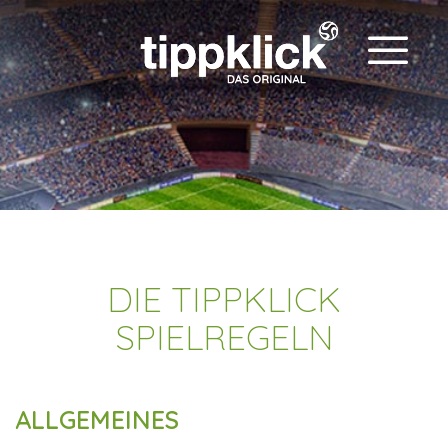
DIE TIPPKLICK
SPIELREGELN
ALLGEMEINES