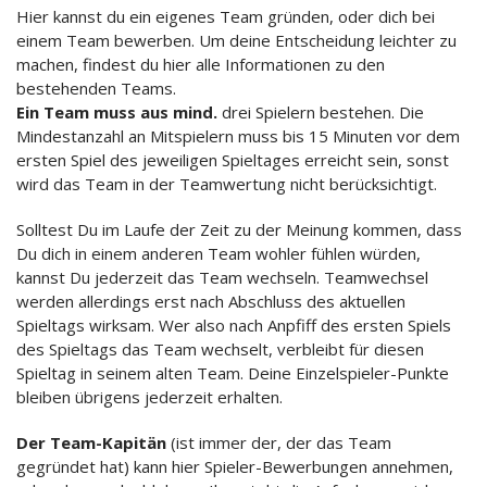
Hier kannst du ein eigenes Team gründen, oder dich bei
einem Team bewerben. Um deine Entscheidung leichter zu
machen, findest du hier alle Informationen zu den
bestehenden Teams.
Ein Team muss aus mind.
drei Spielern bestehen. Die
Mindestanzahl an Mitspielern muss bis 15 Minuten vor dem
ersten Spiel des jeweiligen Spieltages erreicht sein, sonst
wird das Team in der Teamwertung nicht berücksichtigt.
Solltest Du im Laufe der Zeit zu der Meinung kommen, dass
Du dich in einem anderen Team wohler fühlen würden,
kannst Du jederzeit das Team wechseln. Teamwechsel
werden allerdings erst nach Abschluss des aktuellen
Spieltags wirksam. Wer also nach Anpfiff des ersten Spiels
des Spieltags das Team wechselt, verbleibt für diesen
Spieltag in seinem alten Team. Deine Einzelspieler-Punkte
bleiben übrigens jederzeit erhalten.
Der Team-Kapitän
(ist immer der, der das Team
gegründet hat) kann hier Spieler-Bewerbungen annehmen,