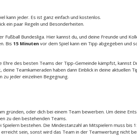
el kann jeder. Es ist ganz einfach und kostenlos.
lick ein paar Regeln und Besonderheiten.
 Fußball Bundesliga. Hier kannst du, und deine Freunde und Kolle
en. Bis
15 Minuten
vor dem Spiel kann ein Tipp abgegeben und s
 Ehre des besten Teams der Tipp-Gemeinde kämpfst, kannst Du 
t, deine Teamkameraden haben dann Einblick in deine aktuellen Ti
n zu jeder einzelnen Begegnung.
eam gründen, oder dich bei einem Team bewerben. Um deine Entsc
ionen zu den bestehenden Teams.
i Spielern bestehen. Die Mindestanzahl an Mitspielern muss bis 
s erreicht sein, sonst wird das Team in der Teamwertung nicht ber